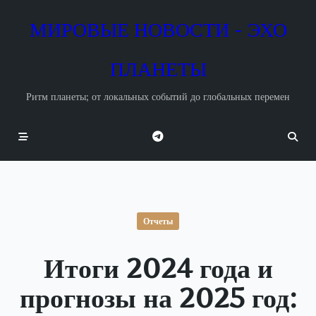
Skip
to
МИРОВЫЕ НОВОСТИ - ЭХО
content
ПЛАНЕТЫ
Ритм планеты; от локальных событий до глобальных перемен
Отчеты
Итоги 2024 года и
прогнозы на 2025 год: