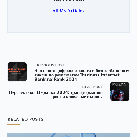
All My Articles
<span
PREVIOUS POST
Эволюция цифрового опыта в бизнес-банкинге:
анализ по результатам Business Internet
class="nav-
Banking Rank 2024
NEXT POST
subtitle
Перспективы IT-рынка 2024: трансформация,
рост и ключевые вызовы
screen-
reader-
RELATED POSTS
text">Page</span>