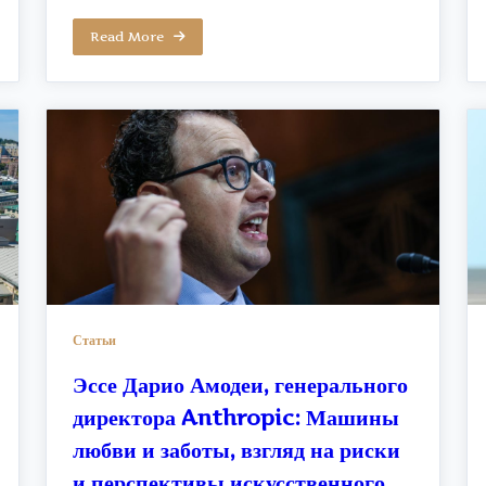
Read More
Статьи
Эссе Дарио Амодеи, генерального
директора Anthropic: Машины
любви и заботы, взгляд на риски
и перспективы искусственного