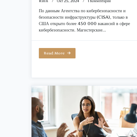
К
Rinn
Окт 25, 2024
1 Комментарий
Записи
По данным Агентства по кибербезопасности и
Лучшие
безопасности инфраструктуры (CISA), только в
Магистерские
Программы
США открыто более 450 000 вакансий в сфере
По
кибербезопасности. Магистерские...
Кибербезопаснос
В
2025
Году
Read More