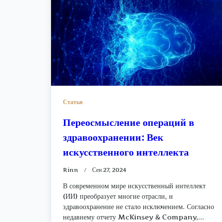
Статьи
Переосмысление операций в
здравоохранении: Век
искусственного интеллекта
Rinn
Сен 27, 2024
В современном мире искусственный интеллект
(ИИ) преобразует многие отрасли, и
здравоохранение не стало исключением. Согласно
недавнему отчету McKinsey & Company,...