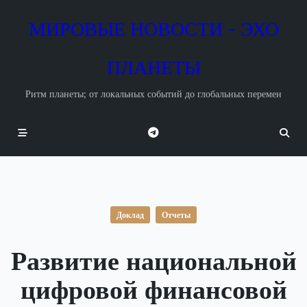
Skip
to
МИРОВЫЕ НОВОСТИ - ЭХО
content
ПЛАНЕТЫ
Ритм планеты; от локальных событий до глобальных перемен
Доклад
Отчеты
Развитие национальной
цифровой финансовой