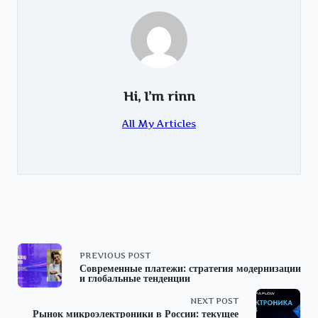
Hi, I’m
rinn
All My Articles
<span
PREVIOUS POST
Современные платежи: стратегия модернизации
и глобальные тенденции
class="nav-
NEXT POST
subtitle
Рынок микроэлектроники в России: текущее