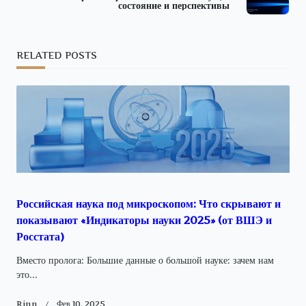
состояние и перспективы
screen-
reader-
RELATED POSTS
text">Page</span>
Российская наука под микроскопом: Что скрывают и
показывают «Индикаторы науки 2025» (от ВШЭ и
Росстата)
Вместо пролога: Большие данные о большой науке: зачем нам
это...
Rinn
Фев 10, 2025